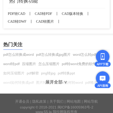
热门转换功能
PDF转CAD
丨
CAD转PDF
丨
CAD版本转换
丨
CAD转DWF
丨
CAD转图片
丨
热门关注
pdf怎么转换成word
pdf怎么转换成jpg图片
word怎么转pdf
word转pdf
压缩图片
怎么压缩图片
pdf转word免费的软件
如何压缩图片
pdf解密
png转jpg
pdf转换ppt
展开全部 ∨
word如何转换成pdf
图片转换格式
pdf如何转word
pdf格式转换
在线pdf转换成word
pdf转图片
pdf怎么转换成jpg图片
图片转pdf
pdf转cad
图片压缩软件
jpg转换成pdf
在线word转pdf
开通会员
|
隐私政策
|
关于我们
|
网站地图
|
网站导航
copyright © 2018-2021 闽ICP备16005963号-2
pdf转word工具
pdf压缩
pdf转word
pdf转ppt
cad版本转换器
www.55.la 我拉网版权所有