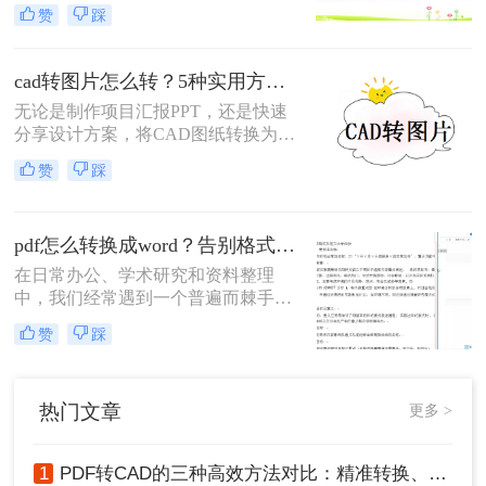
改，需将其转换为CAD格式（如
赞
踩
DWG或DXF）。那么图纸pdf怎么转
换为cad呢？本文将介绍几种高效的方
法，帮助您完成转换。
cad转图片怎么转？5种实用方法详解！
无论是制作项目汇报PPT，还是快速
分享设计方案，将CAD图纸转换为图
片都是刚需。那么cad转图片怎么转
赞
踩
呢？本文整理5种主流转换方式，涵
盖从新手到专业用户的解决方案，附
详细操作指南与避坑建议。
pdf怎么转换成word？告别格式混乱，高效还原可编辑文档！
在日常办公、学术研究和资料整理
中，我们经常遇到一个普遍而棘手的
问题：如何将一份“只读”的PDF文件
赞
踩
转换为可自由编辑和修改的Word文
档？PDF因其出色的跨平台一致性而
成为文件分发的首选格式，但其固定
热门文章
更多 >
布局的特性也使得直接编辑变得困
难。
1
PDF转CAD的三种高效方法对比：精准转换、可编辑、保图层！