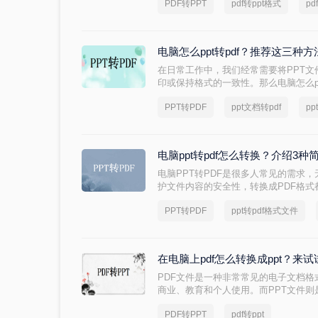
PDF转PPT
pdf转ppt格式
p
pdf转ppt怎么转吗？下面就来教你一个
法。
电脑怎么ppt转pdf？推荐这三种
在日常工作中，我们经常需要将PPT文
印或保持格式的一致性。那么电脑怎么pp
PPT转PDF的方法，帮助大家轻松完成
PPT转PDF
ppt文档转pdf
pp
电脑ppt转pdf怎么转换？介绍3
电脑PPT转PDF是很多人常见的需求
护文件内容的安全性，转换成PDF格式
转pdf怎么转换呢？本文将为您介绍3
PPT转PDF
ppt转pdf格式文件
PDF，省去繁琐的操作步骤。
在电脑上pdf怎么转换成ppt？来
PDF文件是一种非常常见的电子文档
商业、教育和个人使用。而PPT文件
常常用于演讲、培训和会议等场合。如
PDF转PPT
pdf转ppt
为PPT文件，以便更好地展示和演示