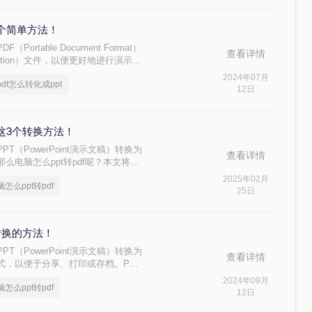
三个简单方法！
table Document Format）
查看详情
entation）文件，以便更好地进行演示和
？以下是在电脑上实现PDF转PPT的
2024年07月
df怎么转化成ppt
12日
下这3个转换方法！
（PowerPoint演示文稿）转换为
查看详情
么电脑怎么ppt转pdf呢？本文将介
2025年02月
脑怎么ppt转pdf
25日
速转换的方法！
（PowerPoint演示文稿）转换为
查看详情
rmat）格式，以便于分享、打印或存档。PPT
实现。那么电脑怎么ppt转pdf呢？
2024年09月
脑怎么ppt转pdf
F的方法，帮助大家轻松完成转换。
12日