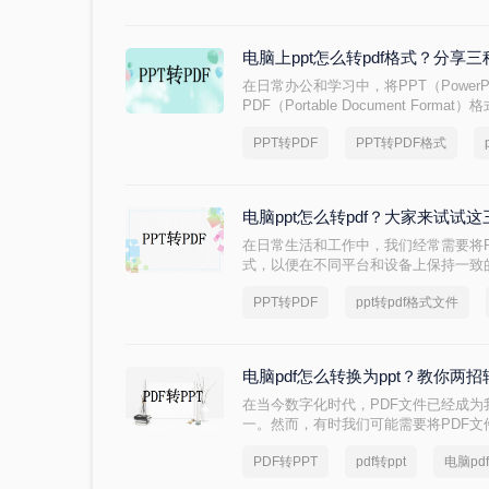
pdf转成ppt文件时，你知道电脑pdf
pdf转ppt的方法吧。
电脑上ppt怎么转pdf格式？分享
在日常办公和学习中，将PPT（PowerP
PDF（Portable Document Fo
享、打印或在不同设备上保持格式的一致性
PPT转PDF
PPT转PDF格式
呢？以下将详细介绍几种在电脑上将PP
电脑ppt怎么转pdf？大家来试试
在日常生活和工作中，我们经常需要将Pow
式，以便在不同平台和设备上保持一致的
pdf呢？本文将介绍三种将电脑上的PP
PPT转PDF
ppt转pdf格式文件
PowerPoint自带功能、在线转换工具
电脑pdf怎么转换为ppt？教你两招
在当今数字化时代，PDF文件已经成
一。然而，有时我们可能需要将PDF文
辑和演示。在本文中，我们将详细介绍电脑
PDF转PPT
pdf转ppt
电脑pd
速、准确地完成转换任务。