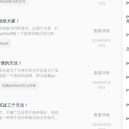
df转ppt格式的文件
简单又快捷的pdf转ppt格式的文件方
17日
方法给大家！
件转换为PDF格式，以便于分享、打
查看详情
t转pdf呢？下面将详细介绍几种
转换。
2024年06月
t转pdf
25日
种简便的方法！
，无论是为了方便分享文件还是为了保
查看详情
都是一个很好的选择。那么电脑ppt
种简便的方法，让您轻松将PPT转换成
2024年01月
电脑ppt转pdf怎么转换
09日
试试这三个方法！
格式，它被广泛应用于各种场合，包括
查看详情
则是一种用于演示和展示的文件格式，
果你有一个PDF文件，想要将其转换
2024年05月
内容，那么你来对地方了。在本文中，