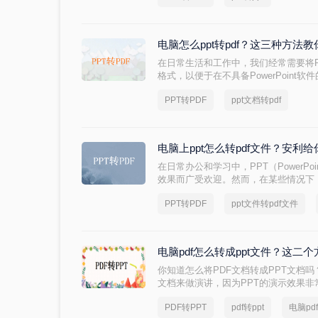
我将教给你在电脑上pdf怎么转换成ppt
电脑怎么ppt转pdf？这三种方法
在日常生活和工作中，我们经常需要将Pow
格式，以便于在不具备PowerPoint
PDF格式具有跨平台、跨设备的兼容
PPT转PDF
ppt文档转pdf
式。那么电脑怎么ppt转pdf呢？以下是
电脑上ppt怎么转pdf文件？安利
在日常办公和学习中，PPT（PowerP
效果而广受欢迎。然而，在某些情况下，
件，以便更好地分享、打印或确保在不
PPT转PDF
ppt文件转pdf文件
ppt怎么转pdf文件呢？本文将详细介绍
种方法，帮助用户轻松完成这一任务。
电脑pdf怎么转成ppt文件？这二
你知道怎么将PDF文档转成PPT文档
文档来做演讲，因为PPT的演示效果
过，我们在传阅资料的时候却喜欢将文档
PDF转PPT
pdf转ppt
电脑pd
文件兼容性较强，不管是什么版本看到