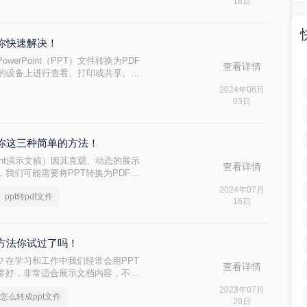
18日
的方法。
教你快速解决！
erPoint（PPT）文件转换为PDF
查看详情
软件的设备上进行查看、打印或共享。
性，并且能够保留原文件的排版和格
2024年06月
几种将PPT转换为PDF文件的方法。
03日
给你这三种简单的方法！
oint演示文稿）因其直观、动态的展示
查看详情
我们可能需要将PPT转换为PDF文
同设备上的一致显示。那么电脑上
2024年07月
ppt转pdf文件
在电脑上将PPT转换为PDF文件的多
16日
个方法你试过了吗！
吗？在学习和工作中我们经常会用PPT
查看详情
非常好，非常适合展示文档内容，不
制成PDF格式的，因为PDF格式的
2023年07月
f怎么转成ppt文件
的内容都不会有差，当我们需要将
20日