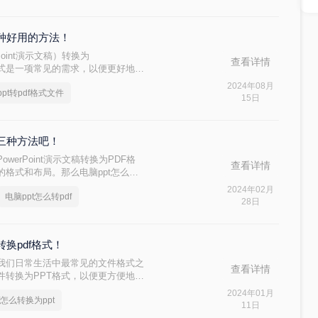
怎么转成ppt文件吗？下面就来教会大家
三种好用的方法！
oint演示文稿）转换为
查看详情
rmat）格式是一项常见的需求，以便更好地分
。那么电脑上ppt怎么转pdf格式
2024年08月
ppt转pdf格式文件
T转换为PDF格式的方法。
15日
这三种方法吧！
erPoint演示文稿转换为PDF格
查看详情
格式和布局。那么电脑ppt怎么转
T转换为PDF的方法，包括使用
2024年02月
电脑ppt怎么转pdf
和第三方软件。
28日
转换pdf格式！
为我们日常生活中最常见的文件格式之
查看详情
件转换为PPT格式，以便更方便地编
pdf怎么转换为ppt，让您能够快
2024年01月
f怎么转换为ppt
11日