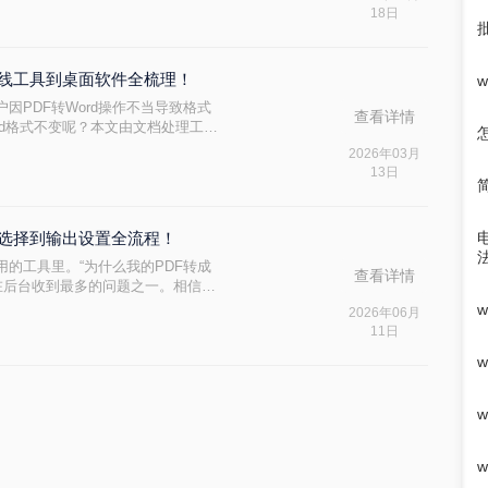
Word转PDF的需求高频且关键：
18日
何格式失误都可能导致专业形象受
从在线工具到桌面软件全梳理！
用户因PDF转Word操作不当导致格式
查看详情
ord格式不变呢？本文由文档处理工程
rd 2025 / LibreOffice 7.6 /
2026年03月
 专业在线转换平台），严格遵循《电子文档转换
13日
换路径，附扫描件处理技巧+格式修复
文件选择到输出设置全流程！
的工具里。“为什么我的PDF转成
查看详情
编在后台收到最多的问题之一。相信无
一份精心排版的报告、合同或方案，
2026年06月
异、版面混乱，不得不花费大量时间
11日