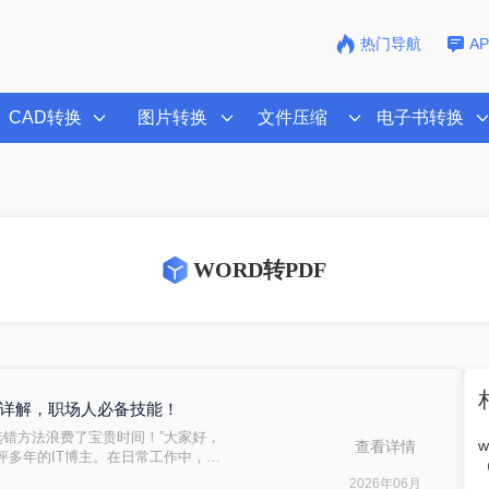
热门导航
A
CAD转换
图片转换
文件压缩
电子书转换
WORD转PDF
方法详解，职场人必备技能！
因选错方法浪费了宝贵时间！”大家好，
查看详情
评多年的IT博主。在日常工作中，我
，还得手动调整，太折腾了！”尤其
2026年06月