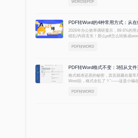
WORD转PDF
对于职场办公人群和自媒体创作者而言，
报告提交、合同归档、内容分发……任
损。
PDF转Word的4种常用方式：
2026年办公效率调研显示，89.6%的
错乱/内容丢失！那么pdf怎么转换成w
师团队实测（测试环境：Win11 + Microsoft Wo
PDF转WORD
Adobe Acrobat Pro 2025 /
技术规范V3.0》，拆解4种零风险转
方案，助你1分钟生成可编辑Word！
PDF转Word格式不变：3招从
格式精准还原的秘密，其实就藏在最常用
Word后，格式全乱了？”——这是小
数职场人和内容创作者都曾为此头疼：
PDF转WORD
转换后却面目全非，表格错位、字体变
重新调整。