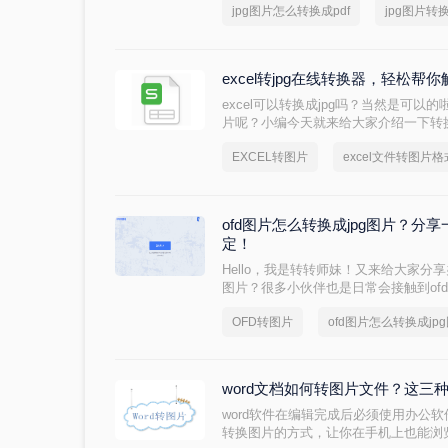
jpg图片怎么转换成pdf
jpg图片转换
三种将JPG转换为PDF的方法。
excel转jpg在线转换器，轻松帮
excel可以转换成jpg吗？当然是可以
片呢？小编今天就来给大家介绍一下转
哦，是不是很方便呢？
EXCEL转图片
excel文件转图片格
ofd图片怎么转换成jpg图片？分
定！
Hello，我是转转师妹！又来给大家分享
图片？很多小伙伴也是日常会接触到of
来也比较麻烦，如果我们需要上传到一
OFD转图片
ofd图片怎么转换成jp
将这种文件形式转换为jpg格式，有需要
方法吧！
word文档如何转图片文件？这三
word软件在编辑完成后必须使用办公
转换图片的方式，让你在手机上也能浏