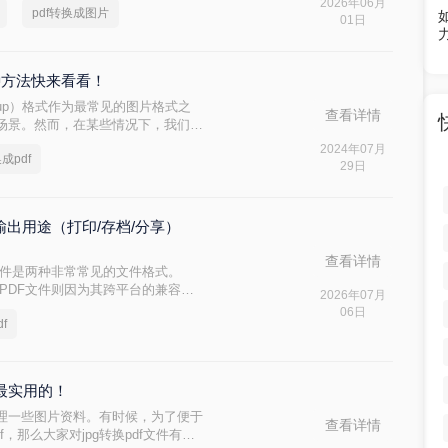
2026年06月
pdf转换成图片
的需求选择最合适的方法。
01日
3种方法快来看看！
rts Group）格式作为最常见的图片格式之
查看详情
场景。然而，在某些情况下，我们可
以便更好地进行文件共享、打印或归
2024年07月
成pdf
呢？以下将详细介绍几种将JPG图片转
29日
输出用途（打印/存档/分享）
查看详情
F文件是两种非常常见的文件格式。
而PDF文件则因为其跨平台的兼容性
2026年07月
ord文档转换为PDF格式是一项常
06日
f
？本文将介绍三种常用的Word转PDF
是最实用的！
理一些图片资料。有时候，为了便于
查看详情
f，那么大家对jpg转换pdf文件有多