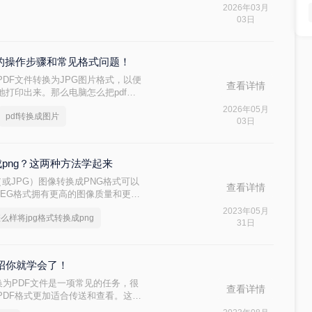
可跟小编跟学，下面小编就为你分享一
2026年03月
03日
法的操作步骤和常见格式问题！
DF文件转换为JPG图片格式，以便
查看详情
打印出来。那么电脑怎么把pdf转
的方法，帮助你在电脑上轻松完成
2026年05月
pdf转换成图片
03日
成png？这两种方法学起来
G（或JPG）图像转换成PNG格式可以
查看详情
PEG格式拥有更高的图像质量和更丰
JPEG格式转换成PNG格式。以下
2023年05月
么样将jpg格式转换成png
31日
三招你就学会了！
转换为PDF文件是一项常见的任务，很
查看详情
PDF格式更加适合传送和查看。这也
将多个图像组合成单个文件。下面是