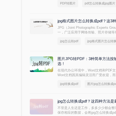
PDF转图片
pdf怎么转换成jpg图片
优缺点和适用场景，用户可以根据自己
jpg格式图片怎么转换成pdf？这
JPG（Joint Photographic Expe
一，广泛应用于网络传输、照片存储等
能需要将JPG图片转换成PDF文档，
jpg怎么转pdf
jpg格式图片怎么转换
档。那么jpg格式图片怎么转换成pdf
换成PDF文档的方法。
图片JPG转PDF：3种简单方法按
选！
在现代办公环境中，Word文档和PD
Word文档因其编辑灵活而广受欢迎，
和格式固定的特性受到青睐。因此，将W
jpg转换成pdf
图片jpg怎么转换成pd
见需求。那么图片jpg怎么转换成pdf呢
的方法。
jpg怎么转换成pdf？这四种方法
不管是人生还是工作，多多少少都会整
保存相应的数据，会将jpg怎么转换成pd