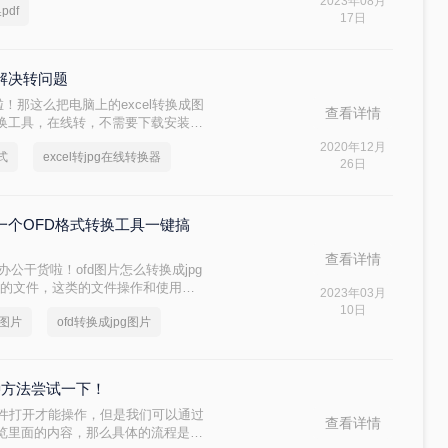
2023年08月
pdf
17日
你解决转问题
的啦！那这么把电脑上的excel转换成图
查看详情
换工具，在线转，不需要下载安装
2020年12月
式
excel转jpg在线转换器
26日
享一个OFD格式转换工具一键搞
查看详情
办公干货啦！ofd图片怎么转换成jpg
d的文件，这类的文件操作和使用起
2023年03月
些平台的话，很多小伙伴也是会选择
10日
g图片
ofd转换成jpg图片
的小伙伴快一起看看ofd转jpg图片的
种方法尝试一下！
软件打开才能操作，但是我们可以通过
查看详情
览里面的内容，那么具体的流程是什