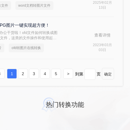
如何转图片文件的方法，希望你能够帮
2025年02月
片文件
word文档转图片文件
13日
JPG图片一键实现超方便！
享办公干货啦！ofd文件如何转换成图
查看详情
的文件，这类的文件操作和使用起来
平台的话，很多小伙伴也是会选择将
2023年03月
片
ofd转图片在线转换
小伙伴快一起看看ofd转jpg图片的方
03日
<
1
2
3
4
5
>
到第
页
确定
热门转换功能