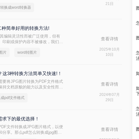
直接发了个图册过来，图册里面的文
21日
pg转换成word转换器
来，但是大家也知道打字很浪费时
题的，但是如果是像小编之前的情
家二种简单好用的转换方法!
因其编辑灵活性而被广泛使用，但有
查看详情
、印刷或保护内容不被修改，我们需
式。JPG作为一种广泛应用的图像格
2025年10月
g图片
word转图片
非常适合分享和存档。那么word怎
10日
的Word转JPG的方法。
式？这3种转换方法简单又快速!！
要将JPG图片转换为PDF文件格式
查看详情
、保持文档原貌的能力以及安全性而备
，将JPG图片转换为PDF都是一个
2024年07月
换成pdf文件格式
换成pdf文件格式呢？本文将详细介
29日
式的方法，帮助您轻松完成转换任务。
度需求下的最优选择！
DF文件转换成JPG图片格式，以便
查看详情
享。那么pdf怎么转换成jpg图片​
G图片的方法。每种方法都有其独特的