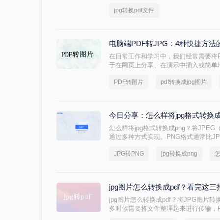
少了解呢？如对JPG转PDF不熟悉，
jpg转换pdf文件
些JPG转PDF的方法。
电脑端PDF转JPG：4种快捷方
在日常工作和学习中，我们经常需要将P
于在网页上分享、在演示中插入或简单地
换成jpg图片呢？本文将介绍四种不同
PDF转图片
pdf转换成jpg图片
PDF到JPG的转换。
今日分享：怎么样将jpg格式转换
怎么样将jpg格式转换成png？​将JPE
通过多种方式实现。PNG格式通常比J
富的颜色深度，所以在一些情况下需要将
JPG转PNG
jpg转换成png
怎
方法可以帮助您完成这一操作：
jpg图片怎么转换成pdf？看完这
jpg图片怎么转换成pdf？将JPG图片
多时候需要将文件整理起来进行传输，
可以使你更轻松地分享和存储图像，并