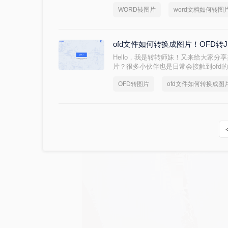
么呢？今天小编就来分享下word文档
WORD转图片
word文档如何转图
助到你解决问题。
ofd文件如何转换成图片！OFD转
Hello，我是转转师妹！又来给大家分
片？很多小伙伴也是日常会接触到ofd
也比较麻烦，如果我们需要上传到一些
OFD转图片
ofd文件如何转换成图
这种文件形式转换为jpg格式，有需要的
法吧！