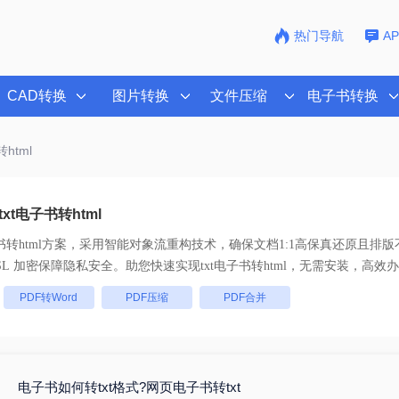
热门导航
A
CAD转换
图片转换
文件压缩
电子书转换
转html
xt电子书转html
书转html
方案，采用智能对象流重构技术，确保文档1:1高保真还原且排
全链路 SSL 加密保障隐私安全。助您快速实现
txt电子书转html
，无需安装，高效办
：
PDF转Word
PDF压缩
PDF合并
电子书如何转txt格式?网页电子书转txt