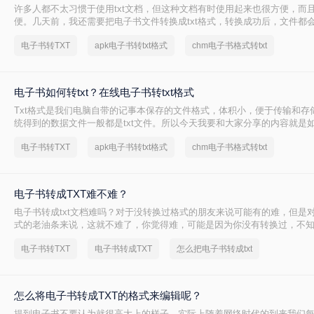
许多人都不太习惯于使用txt文档，但这种文档有时使用起来也很方便，而
便。几天前，我还需要把电子书文件转换成txt格式，转换成功后，文件都
且都是秒转的。现在，我就来告诉你们，我是怎样将电子书转换成txt格式
电子书转TXT
apk电子书转txt格式
chm电子书格式转txt
子书转TXT还支持转word、转PDF等文件哦。
电子书如何转txt？在线电子书转txt格式
Txt格式是我们电脑自带的记事本保存的文件格式，体积小，便于传输和存
统得到的数据文件一般都是txt文件。所以今天我要和大家分享的内容就是
换成txt。
电子书转TXT
apk电子书转txt格式
chm电子书格式转txt
电子书转成TXT难不难？
电子书转成txt文档难吗？对于没转换过格式的朋友来说可能有的难，但是
式的老油条来说，这就不难了，你觉得难，可能是因为你没有转换过，不
同格式进行转换，其实转换格式已经不再是什么难题了，借助工具的话，
电子书转TXT
电子书转成TXT
怎么把电子书转成txt
的事情。
怎么将电子书转成TXT的格式来编辑呢？
提到电子书不要认为就很高大上的样子，实际上随着网络时代的到来我们