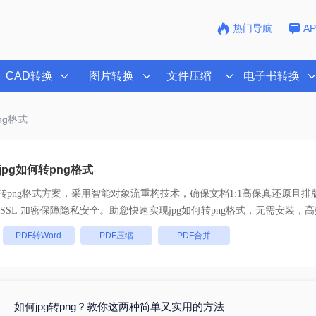
热门导航
A
CAD转换
图片转换
文件压缩
电子书转换
ng格式
pg如何转png格式
转png格式
方案，采用智能对象流重构技术，确保文档1:1高保真还原且排
， 全链路 SSL 加密保障隐私安全。助您快速实现
jpg如何转png格式
，无需安装，高
：
PDF转Word
PDF压缩
PDF合并
如何jpg转png？教你这两种简单又实用的方法