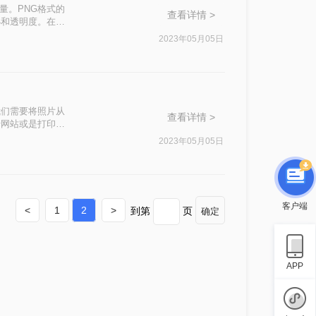
量。PNG格式的
查看详情 >
小和透明度。在本
2023年05月05日
我们需要将照片从
查看详情 >
于网站或是打印，
细节。这篇文章
2023年05月05日
换。
客户端
<
1
2
>
到第
页
确定
APP