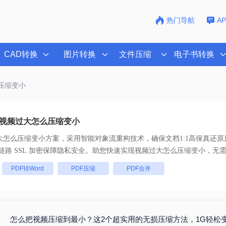
热门导航
A
CAD转换
图片转换
文件压缩
电子书转换
压缩变小
视频过大怎么压缩变小
大怎么压缩变小
方案，采用智能对象流重构技术，确保文档1:1高保真还
批量处理， 全链路 SSL 加密保障隐私安全。助您快速实现
视频过大怎么压缩变小
，无
：
PDF转Word
PDF压缩
PDF合并
怎么把视频压缩到最小？这2个超实用的无损压缩方法，1G轻松变