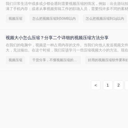
我们日常生活中或多或少都会遇到需要视频压缩的情况，例如：出去游玩
满了手机内存；或者从事视频剪辑工作的职场人员，需要找许多不同的素
多时候都会内存不足。于是我们就需要将视频进行压缩，从而来减少占用
视频压缩
怎么把视频压缩到50MB以内
怎么把视频压缩到1g以内
么把视频压缩到最小呢？接下来分享实用的小方法给你们。
视频大小怎么压缩？分享二个详细的视频压缩方法分享
在我们的电脑中，视频是一种占用内存的文件。当我们向他人发送视频文
大，无法输出。在这个时候，我们应该学习一些压缩视频大小的方法。现
小的工具很多，我们不知道该用哪一个。今天，我想和大家分享一个有用
视频压缩
干货分享，不懂视频压缩的朋友快快收藏起来
具，教你视频大小怎么压缩。
<
1
2