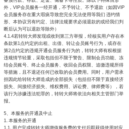
备预付款、存款、定金、储蓄卡等性质。除以下特殊情形
外，VIP会员服务一经开通，不予转让、不予退款（如因VIP
会员服务存在重大瑕疵导致您完全无法使用等我们 违约情
形、本协议另有约定、法律法规要求必须退款的或经我们判
断后认为可以退款等除外）
4.1.4若转转大师发现或收到第三方举报，经核实用户存在本
条款第1点约定的出租、出借、转让会员账号行为，或存在
第2点约定的违规开通会员服务行为的，转转大师有权根据
违规情节轻重，采取包括但不限于警告、限制会员功能、冻
结会员账号、终止会员服务、收回会员权限、追缴违规所得
等措施，且不退还任何已收取的会员费用。同时，用户需承
担因此给转转大师造成的全部损失（包括但不限于直接经济
损失、间接经济损失、维权费用、诉讼费、律师费等），若
该行为涉嫌违法犯罪的，转转大师将依法向相关主管部门举
报。
5、本服务的开通及中止
1. 本服务的开通
1.1. 用户完成转转大师增值服务费的支付后即获得使用对应