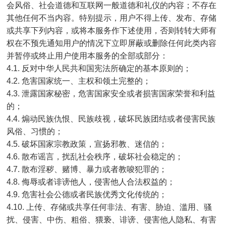
会风俗、社会道德和互联网一般道德和礼仪的内容；不存在
其他任何不当内容。特别提示，用户不得上传、发布、存储
或共享下列内容，或将本服务作下述使用，否则转转大师有
权在不预先通知用户的情况下立即屏蔽或删除任何此类内容
并暂停或终止用户使用本服务的全部或部分：
4.1. 反对中华人民共和国宪法所确定的基本原则的；
4.2. 危害国家统一、主权和领土完整的；
4.3. 泄露国家秘密，危害国家安全或者损害国家荣誉和利益
的；
4.4. 煽动民族仇恨、民族歧视，破坏民族团结或者侵害民族
风俗、习惯的；
4.5. 破坏国家宗教政策，宣扬邪教、迷信的；
4.6. 散布谣言，扰乱社会秩序，破坏社会稳定的；
4.7. 散布淫秽、赌博、暴力或者教唆犯罪的；
4.8. 侮辱或者诽谤他人，侵害他人合法权益的；
4.9. 危害社会公德或者民族优秀文化传统的；
4.10. 上传、存储或共享任何非法、有害、胁迫、滥用、骚
扰、侵害、中伤、粗俗、猥亵、诽谤、侵害他人隐私、有害