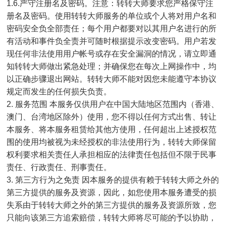
1.6.严守注册名及密码。注意：转转大师要求您严格保守注
册名及密码。使用转转大师服务的单位或个人将对用户名和
密码安全负全部责任；每个用户都要对以其用户名进行的所
有活动和事件负全责并可随时根据提示改变密码。用户若发
现任何非法使用用户帐号或存在安全漏洞的情况，请立即通
知转转大师做出紧急处理；并确保您在每次上网操作中，均
以正确步骤退出网站。转转大师不能对因您未能遵守本协议
规定而发生的任何损失负责。
2. 服务范围 本服务仅供用户在中国大陆地区范围内（香港、
澳门、台湾地区除外）使用，您不得以任何方式出售、转让
本服务、将本服务租赁给其他方使用，任何超出上述授权范
围的使用均被视为未经授权的非法使用行为，转转大师保留
权利要求相关责任人承担相应的法律责任包括但不限于民事
责任、行政责任、刑事责任。
3. 第三方行为之免责 因本服务的提供有赖于转转大师之外的
第三方提供的服务及资源，因此，如您使用本服务遭受的损
失系由于转转大师之外的第三方提供的服务及资源所致，您
只能向该第三方追索赔偿，转转大师将尽可能的予以协助，