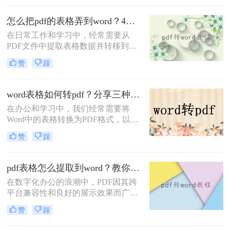
pdf转word怎么保留原排版呢？本文基
于Windows 10/11系统实测，系统梳理
怎么把pdf的表格弄到word？4种方法分享给你!！
5种安全有效方法，明确标注每种方
在日常工作和学习中，经常需要从
案的适用边界与关键细节，助您高效
PDF文件中提取表格数据并转移到
保留原排版，让文档转换不再是痛
Word文档中，以便进行进一步的编辑
点！
赞
踩
或分析。虽然PDF格式因其稳定性和
跨平台性而广受欢迎，但其内容的提
取和编辑却相对复杂。不过，通过一
word表格如何转pdf？分享三种简单的方法！
些方法，我们可以有效地将PDF中的
在办公和学习中，我们经常需要将
表格弄到Word中。那么怎么把pdf的
Word中的表格转换为PDF格式，以便
表格弄到word呢？以下是一些常用的
于分享、保存或打印。PDF格式的文
方法。
赞
踩
件具有跨平台、不易修改且保持原始
格式的优点，尤其适合表格数据的展
示。那么word表格如何转pdf呢？下面
pdf表格怎么提取到word？教你4招轻松转换！
将介绍三种将Word表格转换为PDF的
在数字化办公的浪潮中，PDF因其跨
实用方法。
平台兼容性和良好的展示效果而广泛
应用于文件传输和存档。然而，当需
赞
踩
要从PDF中提取表格数据并编辑时，
Word文档因其强大的编辑功能成为首