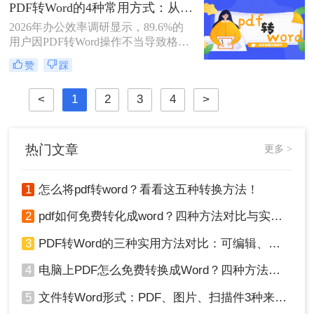
PDF转Word的4种常用方式：从在线工具到桌面软件全梳理！
信办通报多起因在线转换工具导致的
企业核心数据泄露事件！
2026年办公效率调研显示，89.6%的
用户因PDF转Word操作不当导致格式
错乱/内容丢失！那么pdf怎么转换成
赞
踩
word格式不变呢？本文由文档处理工
程师团队实测（测试环境：Win11 +
<
1
2
3
4
>
Microsoft Word 2025 / LibreOffice 7.6 /
Adobe Acrobat Pro 2025 / 专业在线转
换平台），严格遵循《电子文档转换
技术规范V3.0》，拆解4种零风险转
热门文章
更多 >
换路径，附扫描件处理技巧+格式修
复方案，助你1分钟生成可编辑
Word！
1
怎么将pdf转word？看看这五种转换方法！
2
pdf如何免费转化成word？四种方法对比与实操指南（附详细表格）
3
PDF转Word的三种实用方法对比：可编辑、保格式、避风险！
4
电脑上PDF怎么免费转换成Word？四种方法对比与实操指南（附详细表格）!
5
文件转Word形式：PDF、图片、扫描件3种来源分别怎么处理！