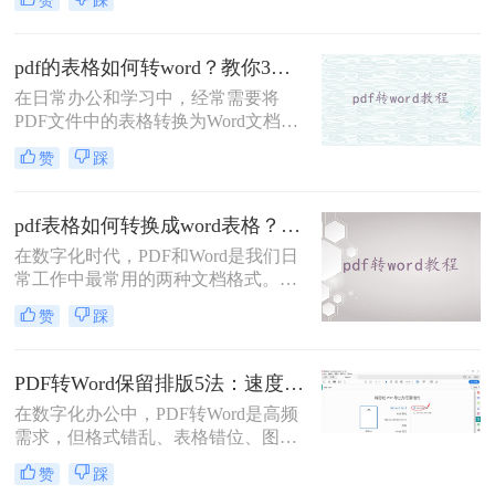
赞
踩
么转换成word表格呢？以下将详细介
绍几种将PDF表格转换成Word表格的
有效方法，帮助用户高效完成转换工
pdf的表格如何转word？教你3种值得收藏的转换方法!
作。
在日常办公和学习中，经常需要将
PDF文件中的表格转换为Word文档以
便进行编辑和修改。虽然PDF格式以
赞
踩
其稳定性和不可编辑性著称，但通过
多种方法，我们可以实现PDF表格到
Word表格的转换。那么pdf的表格如
pdf表格如何转换成word表格？三种简单高效的方法！
何转word呢？以下将详细介绍几种实
在数字化时代，PDF和Word是我们日
用的转换方法。
常工作中最常用的两种文档格式。然
而，它们之间的转换并不总是那么简
赞
踩
单。特别是当我们需要将PDF中的表
格导入到Word中时，往往需要花费大
量时间和精力。那么pdf表格如何转换
PDF转Word保留排版5法：速度优先还是排版优先？选择指南！
成word表格呢？本文将详细介绍三种
在数字化办公中，PDF转Word是高频
将PDF表格转换为Word表格的方法，
需求，但格式错乱、表格错位、图片
帮助您快速、准确地完成转换工作。
错位等问题频发。许多用户盲目使用
赞
踩
在线工具，导致文档返工重做。那么