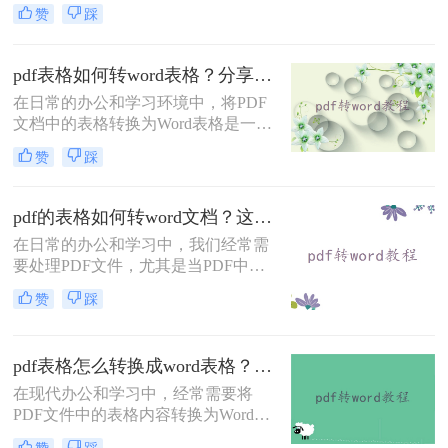
格，以便于编辑、修改或进一步处
赞
踩
理。那么pdf文档表格怎么转word文档
表格呢？以下将详细介绍几种常用的
转换方法，帮助你轻松实现PDF表格
pdf表格如何转word表格？分享四种有用且简单的转换方法
到Word表格的转换。
在日常的办公和学习环境中，将PDF
文档中的表格转换为Word表格是一项
常见且重要的任务。PDF（Portable
赞
踩
Document Format）因其格式固定、不
易被篡改的特性而广泛应用于文件分
享和存档，但Word（Microsoft
pdf的表格如何转word文档？这4个方法你一定要学会！
Word）文档则因其强大的编辑功能而
在日常的办公和学习中，我们经常需
更受用户青睐。那么pdf表格如何转
要处理PDF文件，尤其是当PDF中包
word表格呢？本文将深入探讨几种将
含有重要表格数据时，将其转换为可
PDF表格转换为Word表格的有效方
赞
踩
编辑的Word文档格式，可以大大提升
法，并分析每种方法的优缺点及适用
工作效率和数据处理的灵活性。那么
场景。
pdf的表格如何转word文档呢？本文将
pdf表格怎么转换成word表格？这4种方法很常见！
详细介绍几种将PDF表格转换为Word
文档的有效方法，包括使用专业软
在现代办公和学习中，经常需要将
件、在线转换工具以及Microsoft Word
PDF文件中的表格内容转换为Word表
自身的功能。
格以便于编辑和修改。那么pdf表格怎