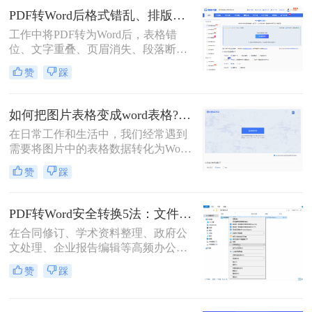
选。那么pdf表格怎么提取到word呢？
PDF转Word后格式错乱、排版乱了怎么办？5种高效修复方法（2026实测指南）
本文将详细介绍几种将PDF表格提取
工作中将PDF转为Word后，表格错
到Word的方法，帮助您轻松应对这一
位、文字重叠、页眉消失、段落断
常见需求。
裂……这些“排版灾难”不仅耗时耗
赞
踩
力，更影响专业形象。别再反复重
转！那么PDF转Word后格式错乱、排
版乱了怎么办呢？本文直击痛点，提
如何把图片表格变成word表格?教你三招轻松搞定！
供可立即执行的修复方案，助您10分
在日常工作和生活中，我们经常遇到
钟内恢复清爽排版！
需要将图片中的表格数据转化为Word
文档中的表格的情况。这样的需求常
赞
踩
见于数据提取、文档编辑、报告撰写
等场景。那么如何把图片表格变成
word表格呢？以下将介绍几种常用的
PDF转Word安全转换5法：文件加密、隐私保护和格式修复完整方案！
方法，帮助你将图片表格转换成Word
在合同修订、学术资料整理、政府公
表格。
文处理、企业报告编辑等高频办公场
景中，将PDF精准转换为可编辑Word
赞
踩
文档是效率刚需，却也是“翻车”重灾
区：表格错位、文字乱码、格式崩
坏、敏感信息泄露……2025年国家网