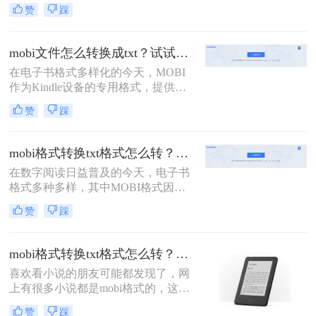
独特的排版和格式优势。然而，在某
赞
踩
些情况下，我们可能更倾向于将
MOBI文件转换为更基础的TXT文本
文件，以便进行编辑、分享或在不支
mobi文件怎么转换成txt？试试这4种转换方法！
持复杂电子书格式的设备上阅读。那
在电子书格式多样化的今天，MOBI
么mobi怎么转化为TXT呢？本文将详
作为Kindle设备的专用格式，提供了
细介绍几种将MOBI文件转化为TXT
优化的阅读体验。然而，有时我们可
文本文件的方法。
赞
踩
能需要将MOBI文件转换为更通用的
TXT文本格式，以便于编辑、分享或
在非Kindle设备上阅读。那么mobi文
mobi格式转换txt格式怎么转？分享二个好用的方法！
件怎么转换成txt呢？本文将介绍四种
在数字阅读日益普及的今天，电子书
将MOBI文件转换为TXT文本的方
格式多种多样，其中MOBI格式因其
法，帮助读者根据自身需求选择最适
与Kindle设备的紧密关联而广受欢
合的方式。
赞
踩
迎。然而，对于某些用户而言，TXT
格式的简洁性和兼容性可能更具吸引
力。TXT格式不仅易于编辑和分享，
mobi格式转换txt格式怎么转？值得收藏的3种方法介绍！
还能在多种设备和阅读器上无缝打
喜欢看小说的朋友可能都发现了，网
开。因此，将MOBI格式转换为TXT
上有很多小说都是mobi格式的，这是
格式成为了一个常见的需求。那么
专门为kindle这款软件设计的，所以
mobi格式转换txt格式怎么转呢？本文
赞
踩