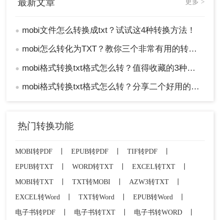
最新文章
更多 >
mobi文件怎么转换成txt？试试这4种转换方法！
●
mobi怎么转化为TXT？教你三个非常有用的转换方法！
●
mobi格式转换txt格式怎么转？值得收藏的3种方法介绍！
●
mobi格式转换txt格式怎么转？分享二个好用的方法！
●
热门转换功能
MOBI转PDF
丨
EPUB转PDF
丨
TIF转PDF
丨
EPUB转TXT
丨
WORD转TXT
丨
EXCEL转TXT
丨
MOBI转TXT
丨
TXT转MOBI
丨
AZW3转TXT
丨
EXCEL转Word
丨
TXT转Word
丨
EPUB转Word
丨
电子书转PDF
丨
电子书转TXT
丨
电子书转WORD
丨