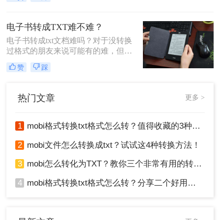
mobi在其他平台或者软件是不能直接
将为您详细介绍几种实现这一转换的
阅读的，和epub电子书不同，它是可
方法。
以直接阅读的，既然不能阅读，我们
电子书转成TXT难不难？
下载的小说就不能看了，这不是很麻
电子书转成txt文档难吗？对于没转换
烦吗？那mobi格式转换txt格式怎么转
过格式的朋友来说可能有的难，但是
呢？下面一起看看吧。
对于经常转换格式的老油条来说，这
赞
踩
就不难了，你觉得难，可能是因为你
没有转换过，不知道怎么将两种不同
格式进行转换，其实转换格式已经不
热门文章
更多 >
再是什么难题了，借助工具的话，转
换那就是分分钟的事情。
1
mobi格式转换txt格式怎么转？值得收藏的3种方法介绍！
2
mobi文件怎么转换成txt？试试这4种转换方法！
3
mobi怎么转化为TXT？教你三个非常有用的转换方法！
4
mobi格式转换txt格式怎么转？分享二个好用的方法！