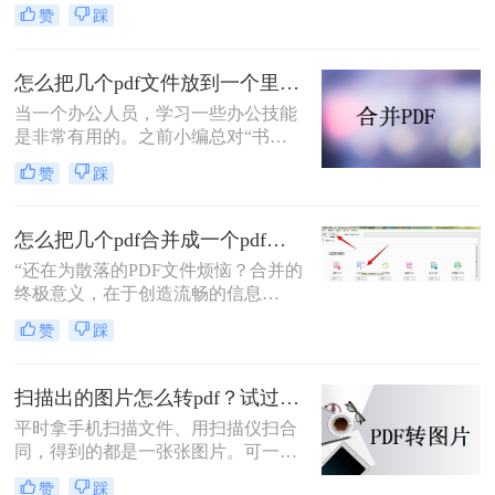
档，一个一个拷贝的话真的太慢了，
赞
踩
还有可能被拷贝到哪个文档上，今天
小编将和您一起来学习一种怎么把几
个word文档合并成一个的方法，让你
怎么把几个pdf文件放到一个里面？试试这几个方法！
不再苦恼合并多份Word文档的事情。
当一个办公人员，学习一些办公技能
是非常有用的。之前小编总对“书到
用时就恨少”这句话非常不以为然，
赞
踩
直到真正遇到的时候，才明白这句话
的道理。因此也建议大家在休闲的时
候多学点东西，等用到的时候也不会
怎么把几个pdf合并成一个pdf文件？合并文件的四大高效秘籍，总有一款适合你！
变得手忙脚乱。你知道怎么怎么把几
“还在为散落的PDF文件烦恼？合并的
个pdf文件放到一个里面吗？今日小编
终极意义，在于创造流畅的信息
就跟你分享如何把PDF合并在一起。
流。”身为一名深耕电脑办公软件测
赞
踩
评多年的博主，我深知高效处理文档
是职场人士和内容创作者的核心痛
点。面对数十份零散的PDF——可能
扫描出的图片怎么转pdf？试过好用的几个办法！
是项目报告的不同章节、分散的合同
平时拿手机扫描文件、用扫描仪扫合
附件，或是零散的参考资料
同，得到的都是一张张图片。可一旦
要发给别人、归档保存或者打印出
赞
踩