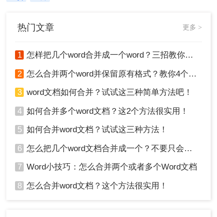
来，PDF格式明显更正式、也更方
便。很多人卡在这一步：图片质量还
行，转完PDF却模糊了；十几页的扫
热门文章
更多 >
描件，一页一页转太磨人；还有些涉
及隐私的文件，不敢随便往在线工具
里传。
1
怎样把几个word合并成一个word？三招教你合并word！
2
怎么合并两个word并保留原有格式？教你4个方法！
3
word文档如何合并？试试这三种简单方法吧！
4
如何合并多个word文档？这2个方法很实用！
5
如何合并word文档？试试这三种方法！
6
怎么把几个word文档合并成一个？不要只会复制黏贴，这样做1分钟就搞定
7
Word小技巧：怎么合并两个或者多个Word文档
8
怎么合并word文档？这个方法很实用！