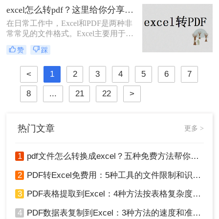
等领域。有时候，我们需要将PDF文
excel怎么转pdf？这里给你分享这二种操作方法！
件转换为Excel格式，以便进行更深入
在日常工作中，Excel和PDF是两种非
的数据分析和处理。那么pdf转excel怎
常常见的文件格式。Excel主要用于数
么转呢？本文将介绍三种简便高效的
据管理和分析，而PDF则因其不可编
方法来实现PDF转Excel，并探讨相关
赞
踩
辑和跨平台的特性，常用于文档分享
注意事项，帮助您顺利完成转换任
和打印。有时，您可能希望将Excel文
务。
<
1
2
3
4
5
6
7
件转换为PDF格式，以便在不需要修
改内容的情况下分享或打印文档。本
8
...
21
22
>
文将指导您excel怎么转pdf，并介绍两
种常用的方法。
热门文章
更多 >
1
pdf文件怎么转换成excel？五种免费方法帮你解决！
2
PDF转Excel免费用：5种工具的文件限制和识别精度对比！
3
PDF表格提取到Excel：4种方法按表格复杂度选，扫描件要单独处理！
4
PDF数据表复制到Excel：3种方法的速度和准确率差别挺大！