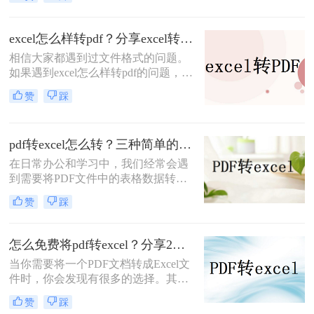
然而，市面上付费软件琳琅满目，若
想找到一款免费且有效的工具来实现
这一目的可能有些困难。那么如何免
excel怎么样转pdf？分享excel转pdf最实用的方法
费pdf转excel呢？本文将为您介绍三种
相信大家都遇到过文件格式的问题。
简单又有效的方法，帮助您免费将
如果遇到excel怎么样转pdf的问题，大
PDF文件转换为Excel文件。
家是怎么解决的呢？当您遇到文件转
赞
踩
换问题时，您可以使用专业的excel转
pdf软件来进行操作，如果你还不知道
的话，那么下面小编就和大家分享一
pdf转excel怎么转？三种简单的方法教会你！
下excel转pdf的操作。
在日常办公和学习中，我们经常会遇
到需要将PDF文件中的表格数据转换
为Excel格式的需求。Excel以其强大
赞
踩
的数据处理和分析功能，使得转换后
的数据更容易进行编辑和计算。但
是，由于PDF文件的特殊性质，直接
怎么免费将pdf转excel？分享2个免费pdf转excel方法
转换可能并不总是那么简单。那么
当你需要将一个PDF文档转成Excel文
PDF转excel怎么转呢？本文将介绍几
件时，你会发现有很多的选择。其中
种简单高效的PDF转Excel的方法，帮
一些转换工具可能要求你付费，但是
助您轻松完成文件转换。
赞
踩
你也可以找到一些免费的选项。这篇