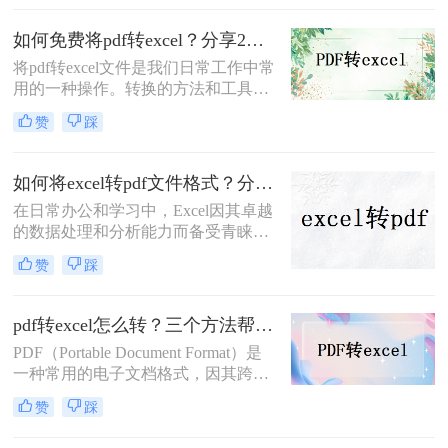
为重要。那么如何把excel转pdf文件
呢？本文将为您详细介绍Excel转PDF
如何免费将pdf转excel？分享2个免费pdf转excel方法
的方法，帮助您轻松实现数据的安全
将pdf转excel文件是我们日常工作中常
分享与打印，提升工作效率。
用的一种操作。转换的方法和工具很
多，但是好用的却没几个，有时候我
赞
踩
们转换之后会出现乱码的情况也有排
版的问题，那么如何免费将pdf转excel
呢？选对转换器很重要，下面来给大
如何将excel转pdf文件格式？分享三种实用操作方法！
家介绍一下转转大师pdf转换器，一起
在日常办公和学习中，Excel因其卓越
看看吧。
的数据处理和分析能力而备受青睐。
然而，在需要将Excel表格以固定格式
赞
踩
分享、打印或存档时，PDF格式因其
良好的跨平台兼容性和不可编辑性成
为了首选。那么如何将excel转pdf文件
pdf转excel怎么转？三个方法帮你解决！
格式呢？本文将详细介绍几种将Excel
PDF（Portable Document Format）是
文件转换为PDF文件的方法，帮助用
一种常用的电子文档格式，因其跨平
户轻松实现这一转换过程。
台、易于分享和阅读的特点而被广泛
赞
踩
使用。而Excel是一种电子表格软件，
广泛应用于数据处理、分析和可视化