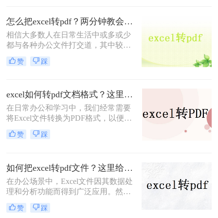
文章将会向你介绍一些怎么免费将pdf
转excel的工具，并为你提供有关它们
怎么把excel转pdf？两分钟教会你二个方法
的细节和使用说明。
相信大多数人在日常生活中或多或少
都与各种办公文件打交道，其中较为
常见的是word、excel、pdf等格式。
赞
踩
身为一名办公职员，我们应该掌握各
种各样的办公小技巧，如excel转pdf、
pdf转word等，这些办公小技巧你又能
excel如何转pdf文档格式？这里给你分享这三种操作方法！
掌握多少？就拿excel转pdf格式文件来
说，大家知道怎么把excel转pdf吗？如
在日常办公和学习中，我们经常需要
果不知道，那么小编今天就来给大家
将Excel文件转换为PDF格式，以便于
讲讲excel表格转pdf格式文件的方法。
分享、打印或保存为不可编辑的文
赞
踩
档。PDF格式因其跨平台兼容性好、
排版固定等优点而备受青睐。那么
Excel如何转PDF文档格式呢？下面，
如何把excel转pdf文件？这里给你分享这三种操作方法！
我将为您详细介绍几种将Excel文件转
换为PDF文档格式的方法。
在办公场景中，Excel文件因其数据处
理和分析功能而得到广泛应用。然
而，当需要将Excel文件分享给他人或
赞
踩
打印时，将其转换为PDF格式变得尤