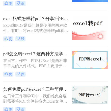
传输和存储方面具有独特的优势。然
赞
踩
而，在处理数据时，我们经常会遇到
将PDF转为Excel的需求。PDF转
Excel，可以方便我们编辑和分析数
excel格式怎样转pdf？分享2个Excel转PDF格式的方法
据，提高工作效率。那么如何pdf转
Excel和PDF是我们总是使用的两种软
excel呢？本文将介绍一些常见的PDF
件。有时，将excel格式怎样转pdf看起
转Excel的方法和工具，以帮助您实现
来更方便、更简单。那么excel格式怎
无缝转换和高效办公。
赞
踩
样转pdf呢？下面就来给大家介绍一
下。如果你还不知道excel如何转pdf，
那么不妨跟着来看一下，保证很快就
pdf怎么转excel？这两种方法学习一下！
能学会。
在日常工作中，PDF和Excel是两种非
常常见的文件格式。PDF主要用于文
档的查看和分享，而Excel则广泛用于
赞
踩
数据的管理、分析和处理。有时，您
可能希望将PDF中的表格数据转换为
Excel格式，以便更好地进行数据分析
如何免费pdf转excel？三种简便方法分享！
或编辑。本文将指导您pdf怎么转
在日常工作和学习中，我们难免会遇
excel，并介绍两种常用的方法。
到需要将PDF文件转换为Excel文件的
需求，以便对数据进行编辑和分析。
赞
踩