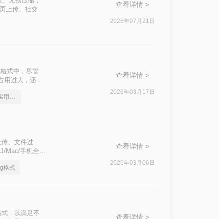
景、无损压缩，
查看详情 >
网页上传、社交分
换质量、操作效
2026年07月21日
至透明背景变成黑
片格式中，尽管
查看详情 >
占用过大，还有
么如何png转
2026年03月17日
png如何转成jpg图片，实用方法不要错过
上传、文件过
查看详情 >
/Mac/手机全平
认证方案，解决
2026年03月06日
pg格式
！
格式，以满足不
查看详情 >