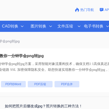
热门导航
A
CAD转换
图片转换
文件压缩
电子书转换
会png转jpg
你一分钟学会png转jpg
钟学会png转jpg
方案，采用智能对象流重构技术，确保文档1:1高保真还
持一键批量处理， 全链路 SSL 加密保障隐私安全。助您快速实现
教你一分钟学会png转jpg
，
：
PDF转Word
PDF压缩
PDF合并
如何把照片后缀改成jpg？照片转换的三种方法！