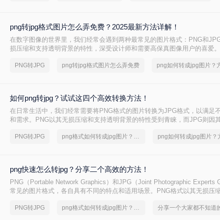
png转jpg格式图片怎么弄免费？2025最新方法详解！
在数字图像的世界里，我们经常会遇到两种最常见的图片格式：PNG和JPG
损压缩和支持透明背景的特性，深受设计师和需要高保真图像用户的喜爱。
效的压缩能力，在保证可接受画质的前提下，将文件体积大幅缩小，成为
PNG转JPG
png转jpg格式图片怎么弄免费
体分享和日常存储的首选。因此，将PNG转换为JPG的需求变得十分普遍
减小文件体积以便更快地上传和加载，或许是因为目标平台不支持PNG的
如何png转jpg？试试这四个高效转换方法！
在日常生活中，我们经常需要将PNG格式的图片转换为JPG格式，以满足
和需求。PNG以其无损压缩和支持透明背景的特性受到青睐，而JPG则因
法和广泛的兼容性成为互联网上最常用的图片格式之一。那么如何png转jp
PNG转JPG
png格式如何转成jpg图片？简单高效的恢复方法
介绍四种将PNG转换为JPG的方法，帮助您轻松完成图片格式的转换。
png快速怎么转jpg？分享二个高效的方法！
PNG（Portable Network Graphics）和JPG（Joint Photographic Exper
常见的图片格式，各自具有不同的特点和适用场景。PNG格式以其无损压
景和丰富的颜色层次而受到青睐，而JPG格式则因其压缩率高、占用空间
PNG转JPG
png格式如何转成jpg图片？简单高效的恢复方法
照片和图像。在某些情况下，我们可能需要将PNG图片快速转换为JPG格
的需求。那么png快速怎么转jpg呢？本文将介绍两种将PNG快速转为JPG