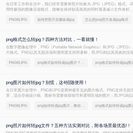
在日常工作和生活中，我们经常需要将照片转换为 JPG（JPEG）格式。J
用性极强的图像压缩格式，能够在保持较高画质的同时显著减小文件体积
输、社交分享、证件照提交及各类平台上传。然而，很多用户在操作时容易混
PNG转JPG
如何把照片后缀改成jpg
怎么把png照片改成jpg格式
“真实格式转换”，导致图片损坏或出现黑边、花屏等问题。本文从操作难度
私安全、批量能力四个维度，对比三种主流方案，帮助您根据实际场景快
法。
png格式怎么转jpg？四种方法对比，一看就懂！
在数字图像处理中，PNG（Portable Network Graphics）和JPG（JP
片格式。PNG以其无损压缩和透明度支持而著称，而JPG则以其高效的压
兼容性在互联网上占据主导地位。为了满足不同的需求，我们经常需要将P
PNG转JPG
png格式如何转成jpg图片？方法详细解析
转换为JPG格式。那么png格式怎么转jpg​呢？本文将介绍四种将PNG转换
法，帮助用户轻松完成图片格式的转换。
png图片如何转jpg？别慌，这4招随便用！
在日常图片处理中，PNG和JPG是两种最常见的图片格式。PNG支持无损
景，适合存储设计稿、图标等需要保留细节和透明区域的图片；而JPG则
泛的兼容性，更适合网页加载、社交媒体分享和日常照片存储。那么，PN
PNG转JPG
png如何转成jpg图片，教你一招搞定
JPG呢？本文将先给出四种方案的直观对比，再逐一拆解操作步骤，您可
质要求和隐私需求快速选择最合适的方法。
png照片如何转jpg文件？五种方法实测对比，附各场景最优选!！