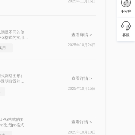
2025年11月16日
换为JPG格
小程序
以满足不同的使
查看详情 >
客服
PG格式的实用方
2025年10月24日
png如何转成jpg图片，实用方法不要错过
携式网络图形）
查看详情 >
持透明背景的特
，当我们想要在
2025年10月15日
简单高效的恢复方法
JPG格式的要
查看详情 >
改成jpg格式
2025年10月10日