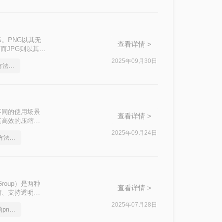
。PNG以其无
查看详情 >
而JPG则以其高
网页发布、社交媒
2025年09月30日
png如何转成jpg图片？方法详解
——或许是为了
透明特性。
不同的使用场景
查看详情 >
其高效的压缩算
g呢？本文将详细
2025年09月24日
png如何转成jpg图片？方法详解
ts Group）是两种
查看详情 >
缩、支持透明背
小而广泛用于存储
2025年07月28日
分享一个大家都不知道的png转jpg方法
式，以满足特定
的方法。