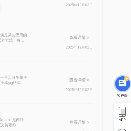
jpg的操作方法
2025年12月02日
或满足某些应用的
查看详情 >
式的方法，每种
2025年12月02日
和平台上分享和使
查看详情 >
成jpg格式
具、图像编辑软
2025年12月02日
然不推荐但提及以
客户端
ts Group）是两种
APP
查看详情 >
度支持著称，非
压缩和较高的压缩