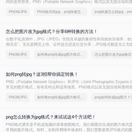
同的使用需求。PNG（Portable Network Graphics）格式以其无损压
受到青睐，但JPG（Joint Photographic Experts Group）格式则因
PNG转JPG
PNG格式转jpg，png快速怎么转jpg
件大小而更适合网络传输和打印
怎么把图片改为jpg格式？分享6种转换的方法！
在数字化浪潮中，JPG（JPEG）凭借其卓越的兼容性和高效的压缩率，依
用语言”。无论是网页上传、证件提交还是社交分享，JPG格式都是当之无
而，面对HEIC、PNG、WEBP等五花八门的格式，那么怎么把图片改为jp
PNG转JPG
如何将png转成jpg图片格式，分享一种简单的方法
怎么把图片改为jpg格式
摒弃繁琐的软件推荐，为你呈现最纯粹、最有效的实战方案。
如何png转jpg？这3招帮你搞定转换！
PNG（Portable Network Graphics）和JPG（Joint Photographic Exper
常见的图片格式，各有其特点和适用场景。PNG格式以其无损压缩和透明
名，而JPG则因其有损压缩和高压缩率而受到广泛欢迎。在某些情况下，
PNG转JPG
如何将png转成jpg图片格式，转转大师帮你解决
PNG格式的图片转换为JPG格式，以满足特定的需求。那么如何png转jpg
种将PNG转换为JPG的方法。
png怎么转换为jpg格式？来试试这4个方法吧！
PNG格式通常是手机或电脑的屏幕截图格式。我们截图后生成的图片格式
常用的图片格式。有时，在制作网络申请表时，我们需要使用JPG格式的