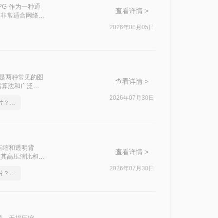
PG 作为一种通
查看详情 >
，非常适合网络传
淆“改后缀”与
2026年08月05日
、转换质量、隐
速选择最合适的方
EG）是两种常见的图
查看详情 >
缩算法和广泛的
NG格式的图片
2026年07月30日
png格式如何转成jpg图片？简单易学的方法
为JPG的高效方
压缩和透明背
查看详情 >
以其高压缩比和广
G图片如何转
2026年07月30日
png格式如何转成jpg图片？几招轻松搞定
根据图片数量、画