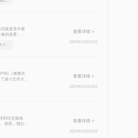
如何将png转成jpg图片格式，分享一种简单的方法
G无疑是其中最
查看详情 >
发者的喜爱；而
，成为网络传播和
2025年10月10日
png格式如何转成jpg图片？方法详细解析
PNG（便携式
查看详情 >
为了减小文件大小
掌握高效的转换方
2025年10月14日
上传到社交媒体、
查看详情 >
择。然而，我们常
、RAW等，它们
2025年10月10日