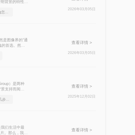
缩和透明背景的特性而
其广泛的支持和较小的文
2026年03月05日
png快速怎么转jpg，png怎么转jpg格式
然是图像界的“通
查看详情 >
愧的首选。然
g格式呢？本文将
2026年03月05日
ts Group）是两种
查看详情 >
背景支持而闻
我们可能需要将
2025年12月02日
png如何转成jpg图片？几步就搞定
呢？本文将介绍三
是我们生活中最
查看详情 >
图片。那么，我们