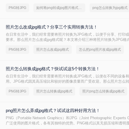
可以将png怎么转换为jpg格式吗？当然是可以的，下面就来给大家讲讲png转
PNG转JPG
如何将png转成jpg图片格式，实用的方法来了
png怎么转换为jpg格式
吧。
照片怎么改成jpg格式？分享三个实用转换方法！
在日常生活中，我们经常需要将照片转换为JPG格式，以便于分享、打印
要求。那么照片怎么改成jpg格式呢？本文将介绍三种将照片转换为JPG格
方法都有其特点和适用场景，您可以根据自己的需求选择最合适的方式。
PNG转JPG
照片怎么改成jpg格式
怎么把png照片改成jpg格式
照片怎么转换成jpg格式？快试试这5个转换方法！
在日常生活中，我们经常需要将照片转换成JPG格式，以便在不同的设备
用。JPG格式因其高压缩比和较好的图像质量而广受欢迎。那么照片怎么转换
呢？本文将介绍五种将照片转换成JPG格式的方法，包括使用在线转换工
PNG转JPG
照片怎么转换成jpg格式
照片png怎么转换成jpg格式
件、操作系统自带功能、专业批量转换软件以及直接修改文件后缀名（虽
作比较）。
png照片怎么弄成jpg格式？试试这四种好用方法！
PNG（Portable Network Graphics）和JPG（Joint Photographic Exper
广泛使用的图片格式，各有其独特的优势。PNG格式以其无损压缩和透明
常适合存储线条图、文字图和图标等高质量图像；而JPG格式则以其有损