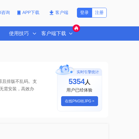
登录
注册
PI咨询
APP下载
客户端
使用技巧
客户端下载
实时引擎统计
5354
人
原且排版不乱码。支
无需安装，高效办
用户已经体验
在线PNG转JPG >