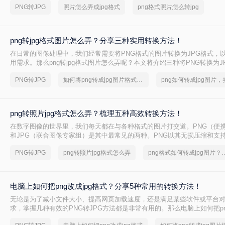
PNG转JPG
照片怎么弄成jpg格式
png格式照片怎么转jpg
率闻名，适合存储照片和真实场景图像。然而，有时我们需要将PNG照片转
式，以减小文件大小
png转jpg格式图片怎么弄？分享三种实用转换方法！
在日常的图像处理中，我们经常需要将PNG格式的图片转换为JPG格式，
用需求。那么png转jpg格式图片怎么弄呢？本文将介绍三种将PNG转换为J
法。
PNG转JPG
如何将png转成jpg图片格式，实用的方法来了
png转照片jpg格式怎么弄？梳理五种高效转换方法！
在数字图像的世界里，我们每天都在与各种格式的图片打交道。PNG（便
和JPG（联合图像专家组）是其中最常见的两种。PNG以其无损压缩和支
性而备受青睐，尤其适用于图标、Logo和需要保留精细细节的图形。然而
PNG转JPG
png转照片jpg格式怎么弄
png格式如何转成jpg图片？
网站上快速加载图片
电脑上如何把png改成jpg格式？分享5种常用的转换方法！
无论是为了减小文件大小、提高网页加载速度，还是满足某些软件或平台对
求，掌握几种有效的PNG转JPG方法都是非常有用的。那么电脑上如何把png
呢？本文将介绍五种常用的方法来实现这一转换。