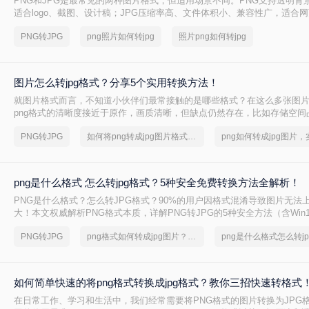
PNG和JPG是最常见的两种图片格式，但适用场景不同。PNG支持透明背
适合logo、截图、设计稿；JPG压缩率高、文件体积小、兼容性广，适合
享、证件照提交。很多时候我们需要把PNG转成JPG——但不同方法在转
PNG转JPG
png照片如何转jpg
照片png如何转jpg
率、数据安全方面差异很大，选错方法可能导致图片模糊、色彩失真，甚
底。
图片怎么转jpg格式？分享5个实用转换方法！
就图片格式而言，不知道小伙伴们最常接触的是哪些格式？在这么多张图
png格式的清晰度接近于原作，画质清晰，但缺点仍然存在，比如存储空间
一些网站不支持png格式的图片，因此很多人都会把图片怎么转jpg格式，那
PNG转JPG
如何将png转成jpg图片格式，实用的方法来了
jpg？
png是什么格式 怎么转jpg格式？5种安全免费转换方法全解析！
PNG是什么格式？怎么转JPG格式？90%的用户因格式混淆导致图片无法
大！本文权威解析PNG格式本质，详解PNG转JPG的5种安全方法（含Win11
台），3分钟完成转换，100%保留画质！拒绝病毒工具，只推荐微软/苹果
PNG转JPG
png格式如何转成jpg图片？方法详细解析
png是什么格式怎么转j
图片格式转换核心痛点。
如何简单快速的将png格式转换成jpg格式？教你三招快速转格式
在日常工作、学习和生活中，我们经常需要将PNG格式的图片转换为JPG