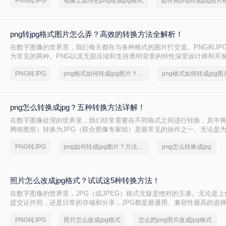
PNG转JPG
电脑上如何把png改成jpg格式
png转jpg格式图片怎么弄？高效的转换方法全解析！
在数字图像的世界里，我们每天都在与各种格式的图片打交道。PNG和JP
为常见的两种。PNG以其无损压缩和支持透明背景的特性深受设计师和开
JPF则凭借其极高的压缩率，在保证可接受画质的同时大幅减小文件体积
PNG转JPG
png格式如何转成jpg图片？简单高效的恢复方法
日常存储的绝对主力。因此，将PNG转换
png怎么转换成jpg？五种转换方法详解！
在数字图像处理的世界里，我们经常需要在不同格式之间进行转换，其中将
网络图形）转换为JPG（联合图像专家组）是最常见的操作之一。无论是
以方便网络传输、满足社交媒体上传要求，还是为了优化网站加载速度，
PNG转JPG
png如何转成jpg图片？方法详解
png怎么转换成jpg
法都至关重要。那么png怎么转换成jpg呢？
照片怎么改成jpg格式？试试这5种转换方法！
在数字图像的世界里，JPG（或JPEG）格式无疑是绝对的王者。无论是
提交证件照，还是日常的存储和分享，JPG都是最通用、兼容性最高的选
常会遇到来自手机、相机或网络的其他格式图片，如PNG、HEIC、WEBP
PNG转JPG
照片怎么改成jpg格式
怎么把png照片改成jpg格式
可能在不同场景下带来不便。那么，照片怎么改成jpg格式呢？